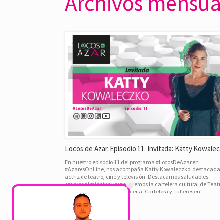
Archivos mensua
Locos de Azar. Episodio 11. Invitada: Katty Kowale
En nuestro episodio 11 del programa #LocosDeAzar en
#AzaresOnLine, nos acompaña Katty Kowaleczko, destacada
actriz de teatro, cine y televisión. Destacamos saludables
emprendimientos y repasaremos la cartelera cultural de Teat
Azares de la próxima quincena. Cartelera y Talleres en
TeatroAzares.cl